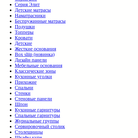
Серия Элит
Детские матрасы
Наматрасники
Беспружинные матрасы
Подушки
Топперы
Кровати
Детские
Жесткие основания
Box sliip (новинка)
Дизайн панели
Мебельные основания
Классические зоны
Кухонные уголки
Прихожие
Спальни
Стенки
Стеновые панели
Шпон
Кухонные гарнитуры
Спальные гарнитуры
Журнальные группы
Сервировочный столик
Столешницы
Шкафы купе