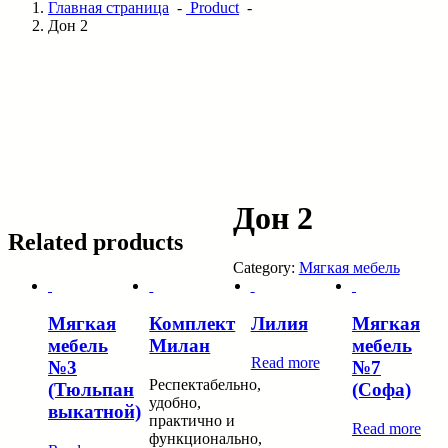
Главная страница
-
Product
-
Дон 2
Дон 2
Related products
Category:
Мягкая мебель
Мягкая
Комплект
Лилия
Мягкая
мебель
Милан
мебель
Read more
№3
№7
Респектабельно,
(Тюльпан
(Софа)
удобно,
выкатной)
практично и
Read more
функционально,