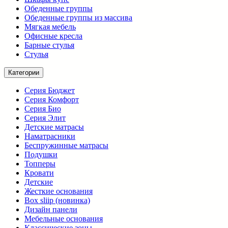
Обеденные группы
Обеденные группы из массива
Мягкая мебель
Офисные кресла
Барные стулья
Стулья
Категории
Серия Бюджет
Серия Комфорт
Серия Био
Серия Элит
Детские матрасы
Наматрасники
Беспружинные матрасы
Подушки
Топперы
Кровати
Детские
Жесткие основания
Box sliip (новинка)
Дизайн панели
Мебельные основания
Классические зоны