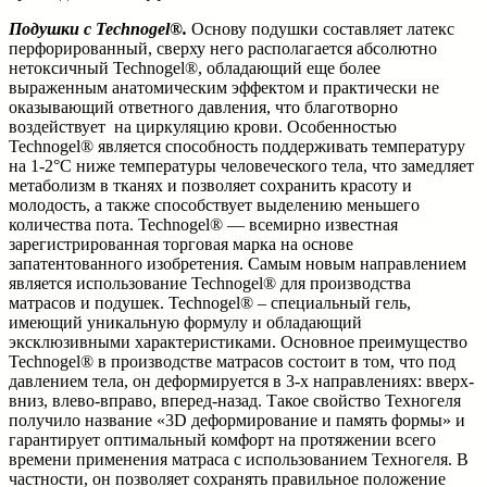
Подушки с Technogel®.
Основу подушки составляет латекс
перфорированный, сверху него располагается абсолютно
нетоксичный Technogel®, обладающий еще более
выраженным анатомическим эффектом и практически не
оказывающий ответного давления, что благотворно
воздействует на циркуляцию крови. Особенностью
Technogel® является способность поддерживать температуру
на 1-2°С ниже температуры человеческого тела, что замедляет
метаболизм в тканях и позволяет сохранить красоту и
молодость, а также способствует выделению меньшего
количества пота. Technogel® — всемирно известная
зарегистрированная торговая марка на основе
запатентованного изобретения. Самым новым направлением
является использование Technogel® для производства
матрасов и подушек. Technogel® – специальный гель,
имеющий уникальную формулу и обладающий
эксклюзивными характеристиками. Основное преимущество
Technogel® в производстве матрасов состоит в том, что под
давлением тела, он деформируется в 3-х направлениях: вверх-
вниз, влево-вправо, вперед-назад. Такое свойство Техногеля
получило название «3D деформирование и память формы» и
гарантирует оптимальный комфорт на протяжении всего
времени применения матраса с использованием Техногеля. В
частности, он позволяет сохранять правильное положение