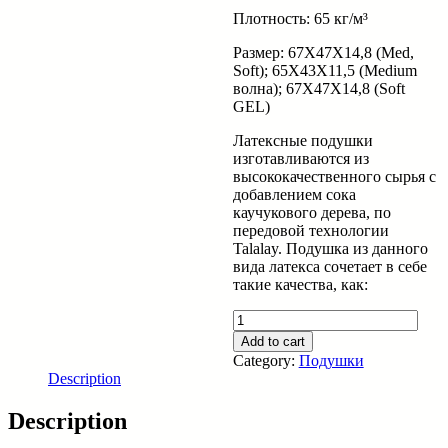
Плотность: 65 кг/м³
Размер: 67Х47Х14,8 (Med,
Soft); 65Х43Х11,5 (Medium
волна); 67Х47Х14,8 (Soft
GEL)
Латексные подушки
изготавливаются из
высококачественного сырья с
добавлением сока
каучукового дерева, по
передовой технологии
Talalay. Подушка из данного
вида латекса сочетает в себе
такие качества, как:
Подушки
латексные
Add to cart
Soft
Category:
Подушки
67X47x14,8
Description
quantity
Description