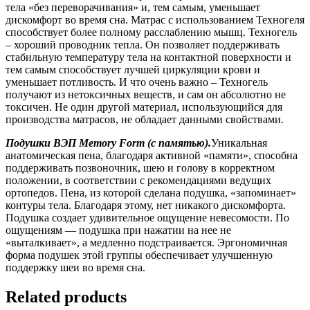
тела «без переворачивания» и, тем самым, уменьшает
дискомфорт во время сна. Матрас с использованием Техногеля
способствует более полному расслаблению мышц. Техногель
– хороший проводник тепла. Он позволяет поддерживать
стабильную температуру тела на контактной поверхности и
тем самым способствует лучшей циркуляции крови и
уменьшает потливость. И что очень важно – Техногель
получают из нетоксичных веществ, и сам он абсолютно не
токсичен. Не один другой материал, использующийся для
производства матрасов, не обладает данными свойствами.
Подушки ВЭП Memory Form (с памятью).
Уникальная
анатомическая пена, благодаря активной «памяти», способна
поддерживать позвоночник, шею и голову в корректном
положении, в соответствии с рекомендациями ведущих
ортопедов. Пена, из которой сделана подушка, «запоминает»
контуры тела. Благодаря этому, нет никакого дискомфорта.
Подушка создает удивительное ощущение невесомости. По
ощущениям — подушка при нажатии на нее не
«выталкивает», а медленно подстраивается. Эргономичная
форма подушек этой группы обеспечивает улучшенную
поддержку шеи во время сна.
Related products