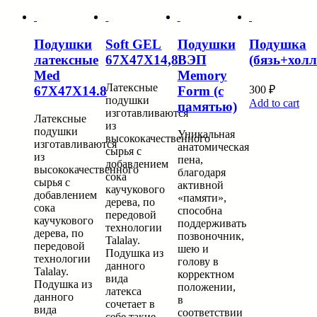
Подушки
Soft GEL
Подушки
Подушка
латексные
67X47X14,8
ВЭП
(бязь+хол
Med
Memory
Латексные
300
₽
67X47X14.8
Form (с
подушки
Add to cart
памятью)
изготавливаются
Латексные
из
подушки
Уникальная
высококачественного
изготавливаются
анатомическая
сырья с
из
пена,
добавлением
высококачественного
благодаря
сока
сырья с
активной
каучукового
добавлением
«памяти»,
дерева, по
сока
способна
передовой
каучукового
поддерживать
технологии
дерева, по
позвоночник,
Talalay.
передовой
шею и
Подушка из
технологии
голову в
данного
Talalay.
корректном
вида
Подушка из
положении,
латекса
данного
в
сочетает в
вида
соответствии
себе такие