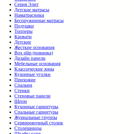
Серия Элит
Детские матрасы
Наматрасники
Беспружинные матрасы
Подушки
Топперы
Кровати
Детские
Жесткие основания
Box sliip (новинка)
Дизайн панели
Мебельные основания
Классические зоны
Кухонные уголки
Прихожие
Спальни
Стенки
Стеновые панели
Шпон
Кухонные гарнитуры
Спальные гарнитуры
Журнальные группы
Сервировочный столик
Столешницы
Шкафы купе