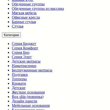
Обеденные группы
Обеденные группы из массива
Мягкая мебель
Офисные кресла
Барные стулья
Стулья
Категории
Серия Бюджет
Серия Комфорт
Серия Био
Серия Элит
Детские матрасы
Наматрасники
Беспружинные матрасы
Подушки
Топперы
Кровати
Детские
Жесткие основания
Box sliip (новинка)
Дизайн панели
Мебельные основания
Классические зоны