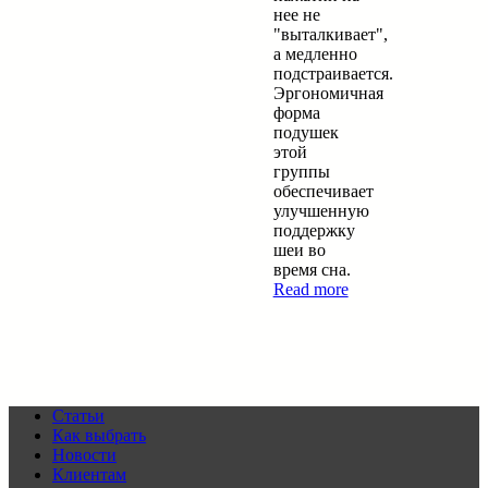
нее не
"выталкивает",
а медленно
подстраивается.
Эргономичная
форма
подушек
этой
группы
обеспечивает
улучшенную
поддержку
шеи во
время сна.
Read more
Статьи
Как выбрать
Новости
Клиентам