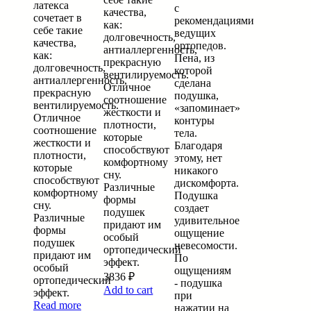
латекса
с
качества,
сочетает в
рекомендациями
как:
себе такие
ведущих
долговечность,
качества,
ортопедов.
антиаллергенность,
как:
Пена, из
прекрасную
долговечность,
которой
вентилируемость.
антиаллергенность,
сделана
Отличное
прекрасную
подушка,
соотношение
вентилируемость.
«запоминает»
жесткости и
Отличное
контуры
плотности,
соотношение
тела.
которые
жесткости и
Благодаря
способствуют
плотности,
этому, нет
комфортному
которые
никакого
сну.
способствуют
дискомфорта.
Различные
комфортному
Подушка
формы
сну.
создает
подушек
Различные
удивительное
придают им
формы
ощущение
особый
подушек
невесомости.
ортопедический
придают им
По
эффект.
особый
ощущениям
3836
₽
ортопедический
- подушка
Add to cart
эффект.
при
Read more
нажатии на