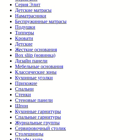
Серия Элит
Детские матрасы
Наматрасники
Беспружинные матрасы
Подушки
Топперы
Кровати
Детские
Жесткие основания
Box sliip (новинка)
Дизайн панели
Мебельные основания
Классические зоны
Кухонные уголки
Прихожие
Спальни
Стенки
Стеновые панели
Шпон
Кухонные гарнитуры
Спальные гарнитуры
Журнальные группы
Сервировочный столик
Столешницы
Шкафы купе