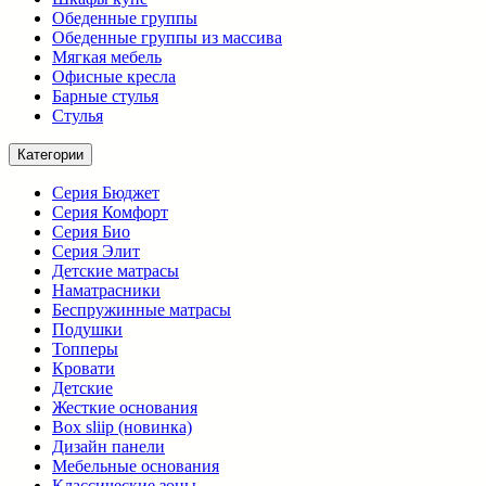
Обеденные группы
Обеденные группы из массива
Мягкая мебель
Офисные кресла
Барные стулья
Стулья
Категории
Серия Бюджет
Серия Комфорт
Серия Био
Серия Элит
Детские матрасы
Наматрасники
Беспружинные матрасы
Подушки
Топперы
Кровати
Детские
Жесткие основания
Box sliip (новинка)
Дизайн панели
Мебельные основания
Классические зоны