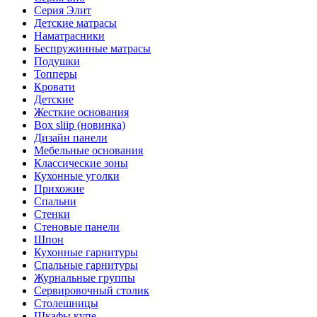
Серия Элит
Детские матрасы
Наматрасники
Беспружинные матрасы
Подушки
Топперы
Кровати
Детские
Жесткие основания
Box sliip (новинка)
Дизайн панели
Мебельные основания
Классические зоны
Кухонные уголки
Прихожие
Спальни
Стенки
Стеновые панели
Шпон
Кухонные гарнитуры
Спальные гарнитуры
Журнальные группы
Сервировочный столик
Столешницы
Шкафы купе