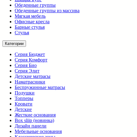
Обеденные группы
Обеденные группы из массива
Мягкая мебель
Офисные кресла
Барные стулья
Стулья
Категории
Серия Бюджет
Серия Комфорт
Серия Био
Серия Элит
Детские матрасы
Наматрасники
Беспружинные матрасы
Подушки
Топперы
Кровати
Детские
Жесткие основания
Box sliip (новинка)
Дизайн панели
Мебельные основания
Классические зоны