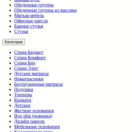
Обеденные группы
Обеденные группы из массива
Мягкая мебель
Офисные кресла
Барные стулья
Стулья
Категории
Серия Бюджет
Серия Комфорт
Серия Био
Серия Элит
Детские матрасы
Наматрасники
Беспружинные матрасы
Подушки
Топперы
Кровати
Детские
Жесткие основания
Box sliip (новинка)
Дизайн панели
Мебельные основания
Классические зоны