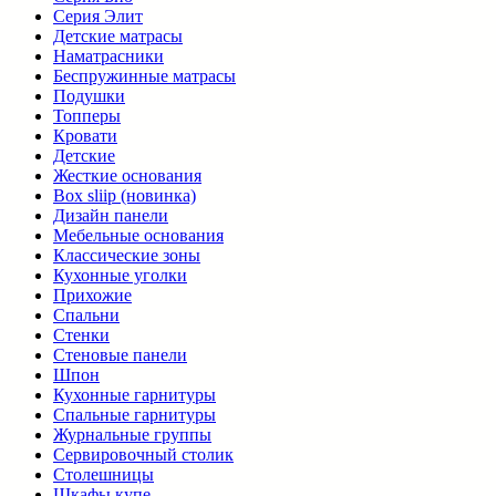
Серия Элит
Детские матрасы
Наматрасники
Беспружинные матрасы
Подушки
Топперы
Кровати
Детские
Жесткие основания
Box sliip (новинка)
Дизайн панели
Мебельные основания
Классические зоны
Кухонные уголки
Прихожие
Спальни
Стенки
Стеновые панели
Шпон
Кухонные гарнитуры
Спальные гарнитуры
Журнальные группы
Сервировочный столик
Столешницы
Шкафы купе