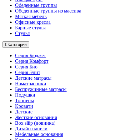
Обеденные группы
Обеденные группы из массива
Мягкая мебель
Офисные кресла
Барные стулья
Стулья
Категории
Серия Бюджет
Серия Комфорт
Серия Био
Серия Элит
Детские матрасы
Наматрасники
Беспружинные матрасы
Подушки
Топперы
Кровати
Детские
Жесткие основания
Box sliip (новинка)
Дизайн панели
Мебельные основания
Классические зоны