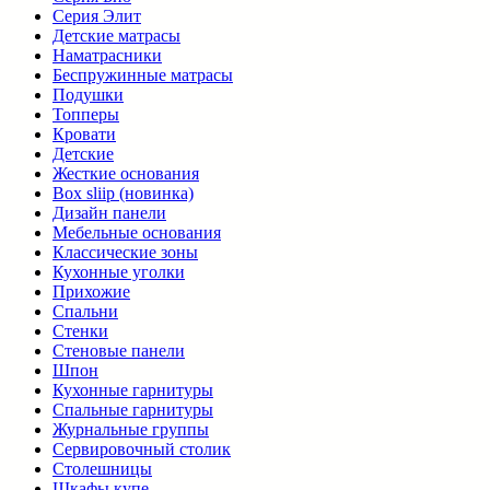
Серия Элит
Детские матрасы
Наматрасники
Беспружинные матрасы
Подушки
Топперы
Кровати
Детские
Жесткие основания
Box sliip (новинка)
Дизайн панели
Мебельные основания
Классические зоны
Кухонные уголки
Прихожие
Спальни
Стенки
Стеновые панели
Шпон
Кухонные гарнитуры
Спальные гарнитуры
Журнальные группы
Сервировочный столик
Столешницы
Шкафы купе