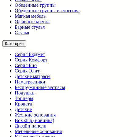
Обеденные группы
Обеденные группы из массива
Мягкая мебель
Офисные кресла
Барные стулья
Стулья
Категории
Серия Бюджет
Серия Комфорт
Серия Био
Серия Элит
Детские матрасы
Наматрасники
Беспружинные матрасы
Подушки
Топперы
Кровати
Детские
Жесткие основания
Box sliip (новинка)
Дизайн панели
Мебельные основания
Классические зоны