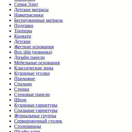
Серия Элит
Детские матрасы
Наматрасники
Беспружинные матрасы
Подушки
Топперы
Кровати
Детские
Жесткие основания
Box sliip (новинка)
Дизайн панели
Мебельные основания
Классические зоны
Кухонные уголки
Прихожие
Спальни
Стенки
Стеновые панели
Шпон
Кухонные гарнитуры
Спальные гарнитуры
Журнальные группы
Сервировочный столик
Столешницы
Шкафы купе