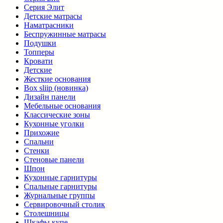
Серия Элит
Детские матрасы
Наматрасники
Беспружинные матрасы
Подушки
Топперы
Кровати
Детские
Жесткие основания
Box sliip (новинка)
Дизайн панели
Мебельные основания
Классические зоны
Кухонные уголки
Прихожие
Спальни
Стенки
Стеновые панели
Шпон
Кухонные гарнитуры
Спальные гарнитуры
Журнальные группы
Сервировочный столик
Столешницы
Шкафы купе