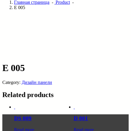
Главная страница
-
Product
-
E 005
E 005
Category:
Дизайн панели
Related products
DS 009
D 001
Read more
Read more