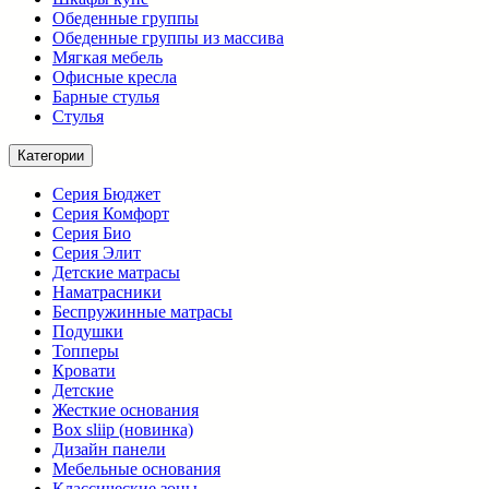
Обеденные группы
Обеденные группы из массива
Мягкая мебель
Офисные кресла
Барные стулья
Стулья
Категории
Серия Бюджет
Серия Комфорт
Серия Био
Серия Элит
Детские матрасы
Наматрасники
Беспружинные матрасы
Подушки
Топперы
Кровати
Детские
Жесткие основания
Box sliip (новинка)
Дизайн панели
Мебельные основания
Классические зоны