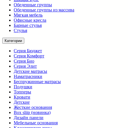
Обеденные группы
Обеденные группы из массива
Мягкая мебель
Офисные кресла
Барные стулья
Стулья
Категории
Серия Бюджет
Серия Комфорт
Серия Био
Серия Элит
Детские матрасы
Наматрасники
Беспружинные матрасы
Подушки
Топперы
Кровати
Детские
Жесткие основания
Box sliip (новинка)
Дизайн панели
Мебельные основания
Классические зоны