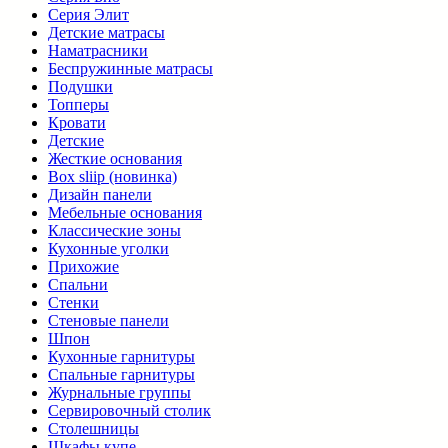
Серия Элит
Детские матрасы
Наматрасники
Беспружинные матрасы
Подушки
Топперы
Кровати
Детские
Жесткие основания
Box sliip (новинка)
Дизайн панели
Мебельные основания
Классические зоны
Кухонные уголки
Прихожие
Спальни
Стенки
Стеновые панели
Шпон
Кухонные гарнитуры
Спальные гарнитуры
Журнальные группы
Сервировочный столик
Столешницы
Шкафы купе