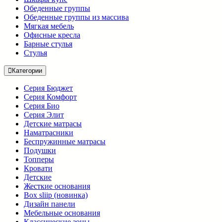
Обеденные группы
Обеденные группы из массива
Мягкая мебель
Офисные кресла
Барные стулья
Стулья
Категории
Серия Бюджет
Серия Комфорт
Серия Био
Серия Элит
Детские матрасы
Наматрасники
Беспружинные матрасы
Подушки
Топперы
Кровати
Детские
Жесткие основания
Box sliip (новинка)
Дизайн панели
Мебельные основания
Классические зоны