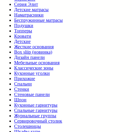
Серия Элит
Детские матрасы
Наматрасники
Беспружинные матрасы
Подушки
Топперы
Кровати
Детские
Жесткие основания
Box sliip (новинка)
Дизайн панели
Мебельные основания
Классические зоны
Кухонные уголки
Прихожие
Спальни
Стенки
Стеновые панели
Шпон
Кухонные гарнитуры
Спальные гарнитуры
Журнальные группы
Сервировочный столик
Столешницы
Шкафы купе