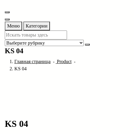
Перейти
к
содержимому
Меню
Категории
KS 04
Главная страница
-
Product
-
KS 04
KS 04