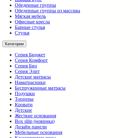
Обеденные группы
Обеденные группы из массива
Мягкая мебель
Офисные кресла
Барные стулья
Стулья
Категории
Серия Бюджет
Серия Комфорт
Серия Био
Серия Элит
Детские матрасы
Наматрасники
Беспружинные матрасы
Подушки
Топперы
Кровати
Детские
Жесткие основания
Box sliip (новинка)
Дизайн панели
Мебельные основания
Классические зоны