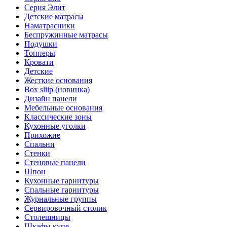
Серия Элит
Детские матрасы
Наматрасники
Беспружинные матрасы
Подушки
Топперы
Кровати
Детские
Жесткие основания
Box sliip (новинка)
Дизайн панели
Мебельные основания
Классические зоны
Кухонные уголки
Прихожие
Спальни
Стенки
Стеновые панели
Шпон
Кухонные гарнитуры
Спальные гарнитуры
Журнальные группы
Сервировочный столик
Столешницы
Шкафы купе