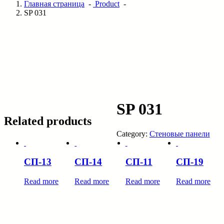
Главная страница
-
Product
-
SP 031
SP 031
Related products
Category:
Стеновые панели
СП-13
СП-14
СП-11
СП-19
Read more
Read more
Read more
Read more