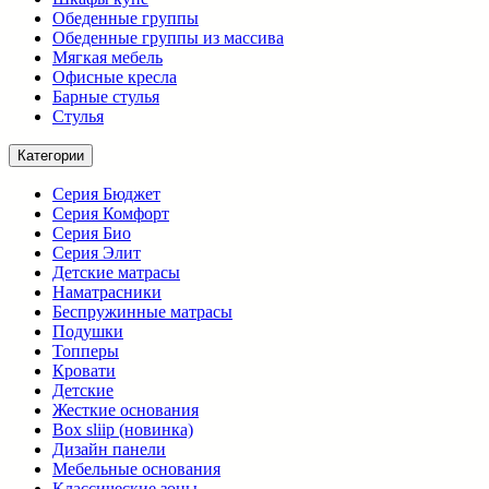
Обеденные группы
Обеденные группы из массива
Мягкая мебель
Офисные кресла
Барные стулья
Стулья
Категории
Серия Бюджет
Серия Комфорт
Серия Био
Серия Элит
Детские матрасы
Наматрасники
Беспружинные матрасы
Подушки
Топперы
Кровати
Детские
Жесткие основания
Box sliip (новинка)
Дизайн панели
Мебельные основания
Классические зоны