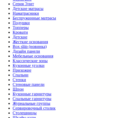
Серия Элит
Детские матрасы
Наматрасники
Беспружинные матрасы
Подушки
Топперы
Кровати
Детские
Жесткие основания
Box sliip (новинка)
Дизайн панели
Мебельные основания
Классические зоны
Кухонные уголки
Прихожие
Спальни
Стенки
Стеновые панели
Шпон
Кухонные гарнитуры
Спальные гарнитуры
Журнальные группы
Сервировочный столик
Столешницы
Шкафы купе