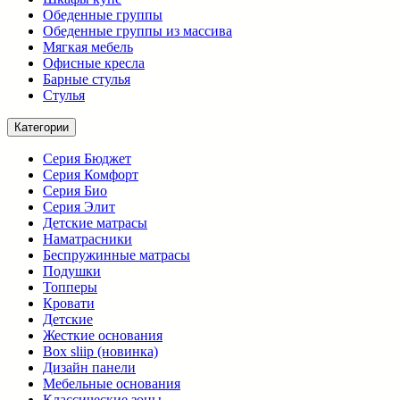
Обеденные группы
Обеденные группы из массива
Мягкая мебель
Офисные кресла
Барные стулья
Стулья
Категории
Серия Бюджет
Серия Комфорт
Серия Био
Серия Элит
Детские матрасы
Наматрасники
Беспружинные матрасы
Подушки
Топперы
Кровати
Детские
Жесткие основания
Box sliip (новинка)
Дизайн панели
Мебельные основания
Классические зоны