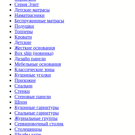
Серия Элит
Детские матрасы
Наматрасники
Беспружинные матрасы
Подушки
Топперы
Кровати
Детские
Жесткие основания
Box sliip (новинка)
Дизайн панели
Мебельные основания
Классические зоны
Кухонные уголки
Прихожие
Спальни
Стенки
Стеновые панели
Шпон
Кухонные гарнитуры
Спальные гарнитуры
Журнальные группы
Сервировочный столик
Столешницы
Шкафы купе