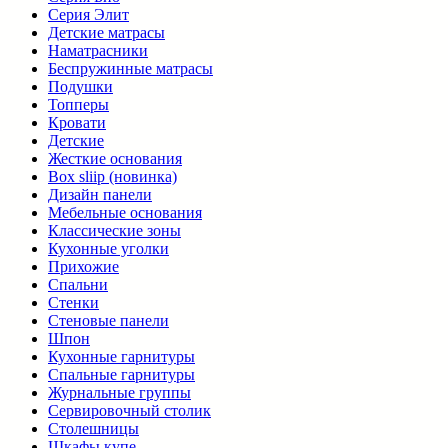
Серия Элит
Детские матрасы
Наматрасники
Беспружинные матрасы
Подушки
Топперы
Кровати
Детские
Жесткие основания
Box sliip (новинка)
Дизайн панели
Мебельные основания
Классические зоны
Кухонные уголки
Прихожие
Спальни
Стенки
Стеновые панели
Шпон
Кухонные гарнитуры
Спальные гарнитуры
Журнальные группы
Сервировочный столик
Столешницы
Шкафы купе