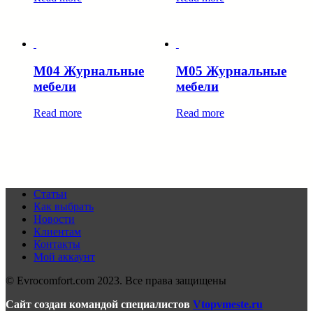
M04 Журнальные
M05 Журнальные
мебели
мебели
Read more
Read more
Статьи
Как выбрать
Новости
Клиентам
Контакты
Мой аккаунт
© Evrocomfort.com 2023. Все права защищены
Сайт создан командой специалистов
Vtopvmeste.ru