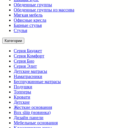
Обеденные группы
Обеденные группы из массива
Мягкая мебель
Офисные кресла
Барные стулья
Стулья
Категории
Серия Бюджет
Серия Комфорт
Серия Био
Серия Элит
Детские матрасы
Наматрасники
Беспружинные матрасы
Подушки
Топперы
Кровати
Детские
Жесткие основания
Box sliip (новинка)
Дизайн панели
Мебельные основания
Классические зоны