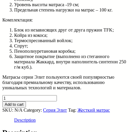
Уровень высоты матраса -19 см;
Предельная степень нагрузки на матрас – 100 кг.
Комплектация:
Блок из независящих друг от друга пружин TFK;
Койра из кокоса;
Термоспресованный войлок;
Спрут;
Пенополиуретановая коробка;
Защитное покрытие (выполнено из стеганного
материала Жаккард, внутри наполнитель синтепон 250
г/м куб.).
Матрасы серии Элит пользуются своей популярностью
благодаря премиальному качеству, использованию
уникальных технологий и материалов.
Матрас
Элит
Add to cart
AR
SKU:
N/A
Category:
Серия Элит
Tag:
Жесткий матрас
(Apex
Rational)
Description
-
купить