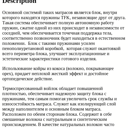
Description
недорого
в
Основной системой таких матрасов является блок, внутри
интернет
которого находятся пружины TFK, независящие друг от друга.
магазине
Такая система обеспечивает полную автономную работу
quantity
пружин, сжатие одной из них происходит в независимости от
соседней, чем обеспечивается точечная поддержка тела,
соответственно позвоночник будет находиться в естественном
положении. Блок с такими пружинами усилен
пенополиуретановой коробкой, которая служит окантовкой
всего периметра блока, улучшает эксплуатационные и
эстетические характеристики готового изделия.
Использование койры из кокоса (волокно, покрывающее
орех), придает неплохой жесткий эффект и достойное
ортопедическое действие.
Термоспресованный войлок обладает повышенной
плотностью, обеспечивает надежную защиту блока с
пружинами, тем самым помогая увеличить срок службы и
износостойкость матраса. Служит как изолирующий слой
между наполнителем и основным блоком матраса.
Расположен по обеим сторонам блока. Содержит в себе
смешанные волокна с натуральным и синтетическим
происхождением. В качестве натуральных волокон часто