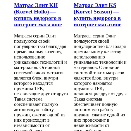
Матрас Элит KH
Матрас Элит KS
(Korvet Hollo) —
(Korvet Season) —
купить недорого в
купить недорого в
интернет магазине
интернет магазине
Матрасы серии Элит
Матрасы серии Элит
пользуются своей
пользуются своей
популярностью благодаря
популярностью благодаря
премиальному качеству,
премиальному качеству,
использованию
использованию
уникальных технологий и
уникальных технологий и
материалов. Основной
материалов. Основной
системой таких матрасов
системой таких матрасов
является блок, внутри
является блок, внутри
которого находятся
которого находятся
пружины TFK,
пружины TFK,
независящие друг от друга.
независящие друг от друга.
Такая система
Такая система
обеспечивает полную
обеспечивает полную
автономную работу
автономную работу
пружин, сжатие одной из
пружин, сжатие одной из
них происходит в
них происходит в
независимости от
независимости от
соседней, чем
соседней, чем