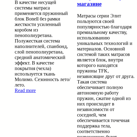
В качестве несущей
магазине
системы матраса
применяется пружинный
Матрасы серии Элит
блок Bonell без рамки
пользуются своей
жесткости усиленный
популярностью благодаря
коробом из
премиальному качеству,
пенополиуретана.
использованию
Полужесткая система
уникальных технологий и
наполнителей, спанбонд,
материалов. Основной
слой пенополиуретана,
системой таких матрасов
средний анатомический
является блок, внутри
эффект. В качестве
которого находятся
покрытия (чехла)
пружины TFK,
используется ткань
независящие друг от друга.
Молимо. Сезонность лето/
Такая система
лето.
обеспечивает полную
Read more
автономную работу
пружин, сжатие одной из
них происходит в
независимости от
соседней, чем
обеспечивается точечная
поддержка тела,
соответственно
позвоночник будет