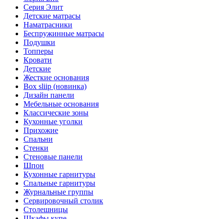
Серия Элит
Детские матрасы
Наматрасники
Беспружинные матрасы
Подушки
Топперы
Кровати
Детские
Жесткие основания
Box sliip (новинка)
Дизайн панели
Мебельные основания
Классические зоны
Кухонные уголки
Прихожие
Спальни
Стенки
Стеновые панели
Шпон
Кухонные гарнитуры
Спальные гарнитуры
Журнальные группы
Сервировочный столик
Столешницы
Шкафы купе