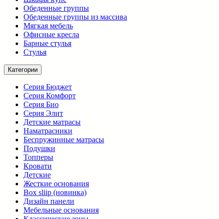
Обеденные группы
Обеденные группы из массива
Мягкая мебель
Офисные кресла
Барные стулья
Стулья
Категории
Серия Бюджет
Серия Комфорт
Серия Био
Серия Элит
Детские матрасы
Наматрасники
Беспружинные матрасы
Подушки
Топперы
Кровати
Детские
Жесткие основания
Box sliip (новинка)
Дизайн панели
Мебельные основания
Классические зоны