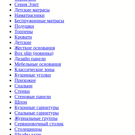
Серия Элит
Детские матрасы
Наматрасники
Беспружинные матрасы
Подушки
Топперы
Кровати
Детские
Жесткие основания
Box sliip (новинка)
Дизайн панели
Мебельные основания
Классические зоны
Кухонные уголки
Прихожие
Спальни
Стенки
Стеновые панели
Шпон
Кухонные гарнитуры
Спальные гарнитуры
Журнальные группы
Сервировочный столик
Столешницы
Шкафы купе