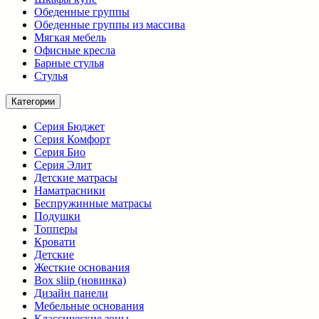
Обеденные группы
Обеденные группы из массива
Мягкая мебель
Офисные кресла
Барные стулья
Стулья
Категории
Серия Бюджет
Серия Комфорт
Серия Био
Серия Элит
Детские матрасы
Наматрасники
Беспружинные матрасы
Подушки
Топперы
Кровати
Детские
Жесткие основания
Box sliip (новинка)
Дизайн панели
Мебельные основания
Классические зоны