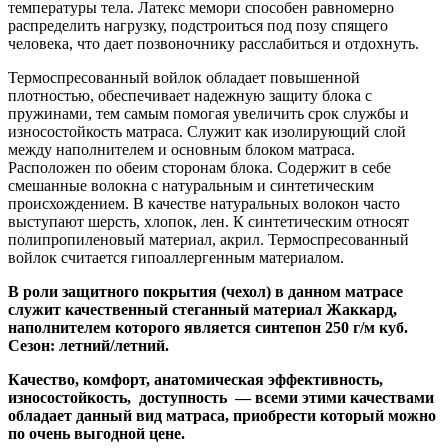
температуры тела. Латекс мемори способен равномерно
распределить нагрузку, подстроиться под позу спящего
человека, что дает позвоночнику расслабиться и отдохнуть.
Термоспресованный войлок обладает повышенной
плотностью, обеспечивает надежную защиту блока с
пружинами, тем самым помогая увеличить срок службы и
износостойкость матраса. Служит как изолирующий слой
между наполнителем и основным блоком матраса.
Расположен по обеим сторонам блока. Содержит в себе
смешанные волокна с натуральным и синтетическим
происхождением. В качестве натуральных волокон часто
выступают шерсть, хлопок, лен. К синтетическим относят
полипропиленовый материал, акрил. Термоспресованный
войлок считается гипоаллергенным материалом.
В роли защитного покрытия (чехол) в данном матрасе
служит качественный стеганный материал Жаккард,
наполнителем которого является синтепон 250 г/м куб.
Сезон: летний/летний.
Качество, комфорт, анатомическая эффективность,
износостойкость, доступность — всеми этими качествами
обладает данный вид матраса, приобрести который можно
по очень выгодной цене.