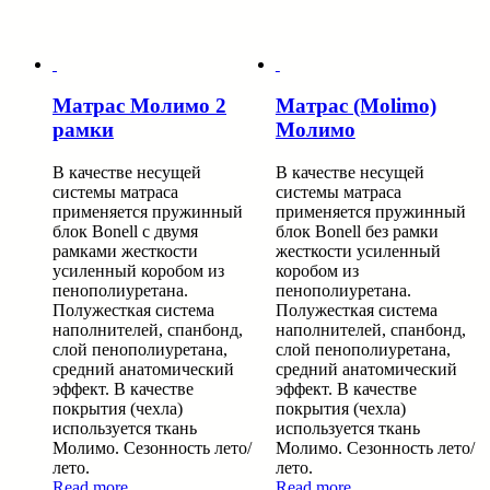
Матрас Молимо 2
Матрас (Molimo)
рамки
Молимо
В качестве несущей
В качестве несущей
системы матраса
системы матраса
применяется пружинный
применяется пружинный
блок Bonell с двумя
блок Bonell без рамки
рамками жесткости
жесткости усиленный
усиленный коробом из
коробом из
пенополиуретана.
пенополиуретана.
Полужесткая система
Полужесткая система
наполнителей, спанбонд,
наполнителей, спанбонд,
слой пенополиуретана,
слой пенополиуретана,
средний анатомический
средний анатомический
эффект. В качестве
эффект. В качестве
покрытия (чехла)
покрытия (чехла)
используется ткань
используется ткань
Молимо. Сезонность лето/
Молимо. Сезонность лето/
лето.
лето.
Read more
Read more