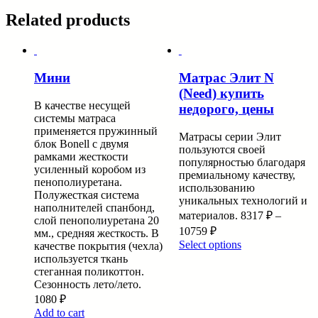
Related products
Мини
Матрас Элит N
(Need) купить
В качестве несущей
недорого, цены
системы матраса
применяется пружинный
Матрасы серии Элит
блок Bonell с двумя
пользуются своей
рамками жесткости
популярностью благодаря
усиленный коробом из
премиальному качеству,
пенополиуретана.
использованию
Полужесткая система
уникальных технологий и
наполнителей спанбонд,
материалов.
8317
₽
–
слой пенополиуретана 20
10759
₽
мм., средняя жесткость. В
Select options
качестве покрытия (чехла)
используется ткань
стеганная поликоттон.
Сезонность лето/лето.
1080
₽
Add to cart