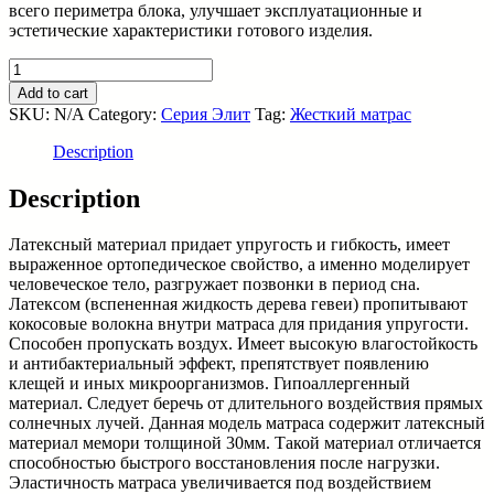
всего периметра блока, улучшает эксплуатационные и
эстетические характеристики готового изделия.
Матрас
Элит
Add to cart
KL
SKU:
N/A
Category:
Серия Элит
Tag:
Жесткий матрас
(Korvet
Latex)
Description
-
купить
Description
недорого
в
Латексный материал придает упругость и гибкость, имеет
интернет
выраженное ортопедическое свойство, а именно моделирует
магазине
человеческое тело, разгружает позвонки в период сна.
quantity
Латексом (вспененная жидкость дерева гевеи) пропитывают
кокосовые волокна внутри матраса для придания упругости.
Способен пропускать воздух. Имеет высокую влагостойкость
и антибактериальный эффект, препятствует появлению
клещей и иных микроорганизмов. Гипоаллергенный
материал. Следует беречь от длительного воздействия прямых
солнечных лучей. Данная модель матраса содержит латексный
материал мемори толщиной 30мм. Такой материал отличается
способностью быстрого восстановления после нагрузки.
Эластичность матраса увеличивается под воздействием