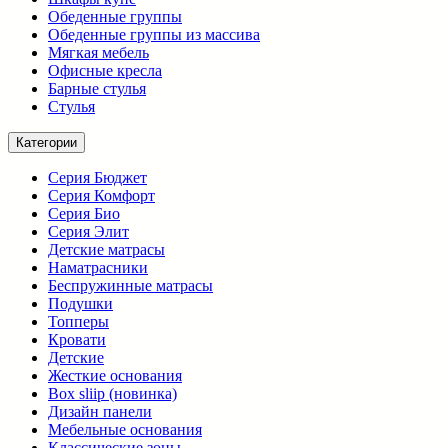
Обеденные группы
Обеденные группы из массива
Мягкая мебель
Офисные кресла
Барные стулья
Стулья
Категории
Серия Бюджет
Серия Комфорт
Серия Био
Серия Элит
Детские матрасы
Наматрасники
Беспружинные матрасы
Подушки
Топперы
Кровати
Детские
Жесткие основания
Box sliip (новинка)
Дизайн панели
Мебельные основания
Классические зоны