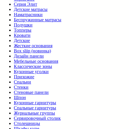
Серия Элит
Детские матрасы
Наматрасники
Беспружинные матрасы
Подушки
Топперы
Кровати
Детские
Жесткие основания
Box sliip (новинка)
Дизайн панели
Мебельные основания
Классические зоны
Кухонные уголки
Прихожие
Спальни
Стенки
Стеновые панели
Шпон
Кухонные гарнитуры
Спальные гарнитуры
Журнальные группы
Сервировочный столик
Столешницы
Шкафы купе